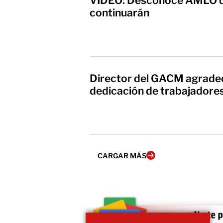
VIDEO: Desconoce AMLO q
continuarán
Director del GACM agradec
dedicación de trabajadore
CARGAR MÁS