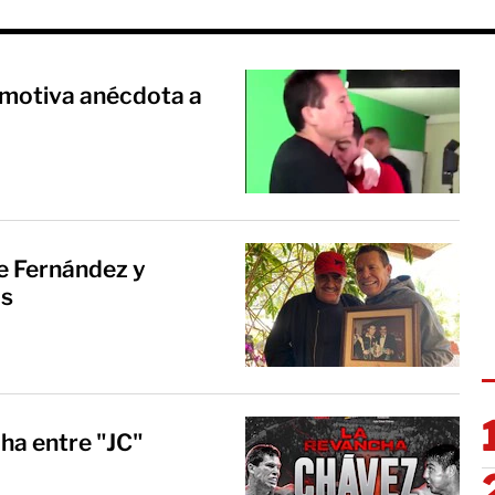
emotiva anécdota a
e Fernández y
as
ha entre "JC"