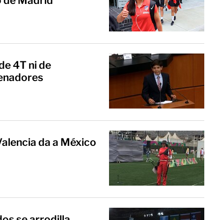
o de Madrid
de 4T ni de
senadores
alencia da a México
os se arrodilla