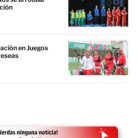
ción
uación en Juegos
reseas