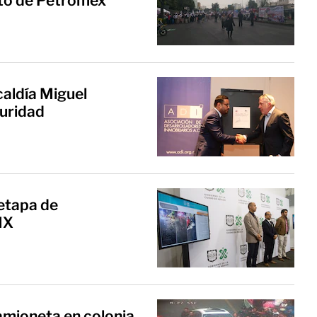
to de Petromex
lcaldía Miguel
uridad
 etapa de
MX
amioneta en colonia