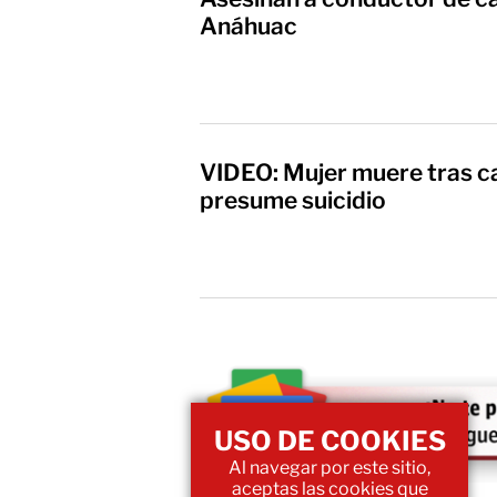
Anáhuac
VIDEO: Mujer muere tras ca
presume suicidio
USO DE COOKIES
Al navegar por este sitio,
aceptas las cookies que