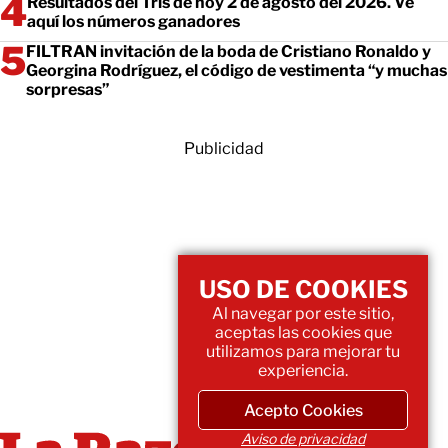
Resultados del Tris de hoy 2 de agosto del 2026. Ve
aquí los números ganadores
FILTRAN invitación de la boda de Cristiano Ronaldo y
Georgina Rodríguez, el código de vestimenta “y muchas
sorpresas”
Publicidad
USO DE COOKIES
Al navegar por este sitio,
aceptas las cookies que
utilizamos para mejorar tu
experiencia.
Acepto Cookies
Aviso de privacidad