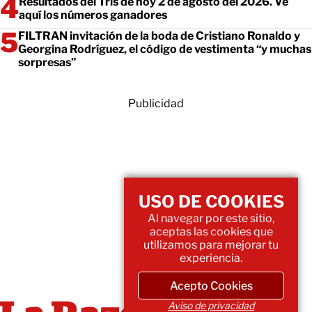
Resultados del Tris de hoy 2 de agosto del 2026. Ve
aquí los números ganadores
FILTRAN invitación de la boda de Cristiano Ronaldo y
Georgina Rodríguez, el código de vestimenta “y muchas
sorpresas”
Publicidad
USO DE COOKIES
Al navegar por este sitio,
aceptas las cookies que
utilizamos para mejorar tu
experiencia.
Acepto Cookies
Aviso de privacidad