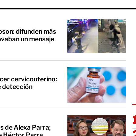
pson: difunden más
llevaban un mensaje
cer cervicouterino:
e detección
s de Alexa Parra;
de Héctor Parra