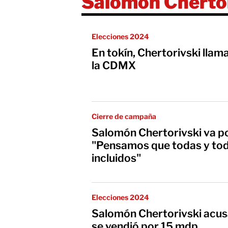
Salomón Chertor
Elecciones 2024
En tokín, Chertorivski llam
la CDMX
Cierre de campaña
Salomón Chertorivski va po
"Pensamos que todas y tod
incluidos"
Elecciones 2024
Salomón Chertorivski acus
se vendió por 15 mdp