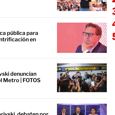
ica pública para
ntrificación en
vski denuncian
l Metro | FOTOS
rivski, debaten por