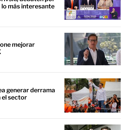
 lo más interesante
pone mejorar
X
ea generar derrama
el sector