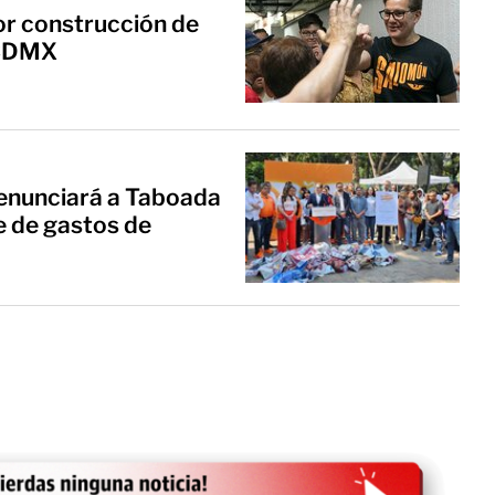
or construcción de
n CDMX
denunciará a Taboada
e de gastos de