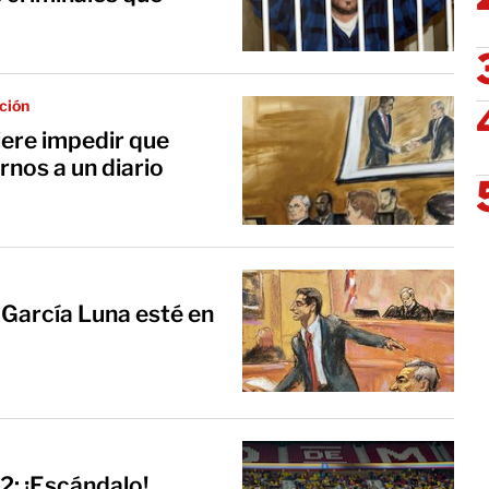
ción
iere impedir que
rnos a un diario
 García Luna esté en
: ¡Escándalo!