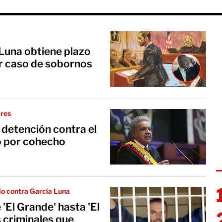
Luna obtiene plazo
r caso de sobornos
ares
 detención contra el
o por cohecho
cio contra García Luna
'El Grande' hasta 'El
s criminales que