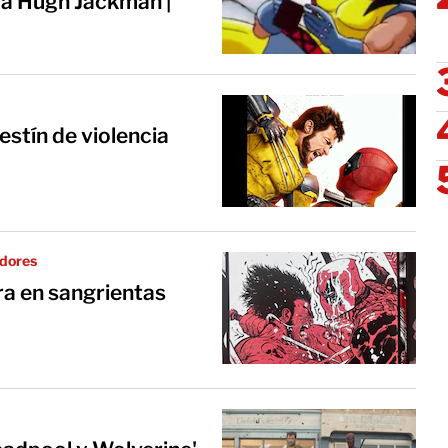
a a Hugh Jackman |
estín de violencia
adores
ra en sangrientas