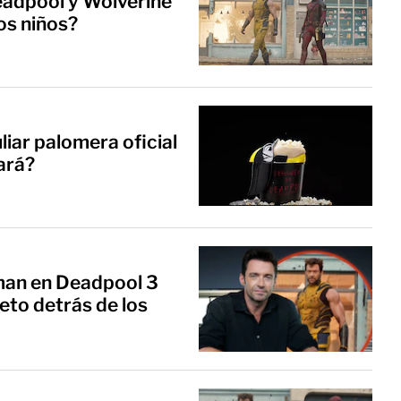
eadpool y Wolverine'
los niños?
liar palomera oficial
ará?
man en Deadpool 3
eto detrás de los