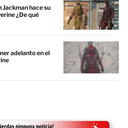
gh Jackman hace su
verine ¿De qué
er adelanto en el
rine