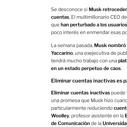
Se desconoce si
Musk retrocederá
cuentas
. El multimillonario CEO d
que
han perturbado a los usuario
poco interés en enmendar esas pol
La semana pasada,
Musk nombró a
Yaccarino
, una exejecutiva de pub
tendrá mucho trabajo con una
plat
en un estado perpetuo de caos
.
Eliminar cuentas inactivas es p
Eliminar cuentas inactivas
puede 
una promesa que Musk hizo cuand
particularmente reduciendo
cuent
Woolley
, profesor asistente en la
de Comunicación
de la
Universida