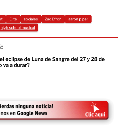
et
Élite
sociales
Zac Efron
aarón piper
high school musical
:
el eclipse de Luna de Sangre del 27 y 28 de
 va a durar?