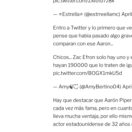
pic.twitter.com/ZkIbfb7z8k
— ⭐Estrella⭐ (@estrreellamc) April
Entro a Twitter y lo primero que v
pense que habia pasado algo grave
comparan con ese Aaron...
Chicos... Zac Efron solo hay uno y
hayan 190000 que lo traten de igu
pic.twitter.com/BOGX1mkU5d
— Amy🍃◟̽◞̽ (@AmyBertino04) Apri
Hay que destacar que Aarón Piper
cada vez más fama, pero en cuanto 
lleva mucha ventaja, por ello mism
actor estadounidense de 32 años 