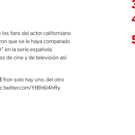
os fans del actor californiano
caron que se le haya comparado
r” en la serie española.
s de cine y de televisión así
Efron solo hay uno, del otro
ic.twitter.com/YtBh6l4hRy