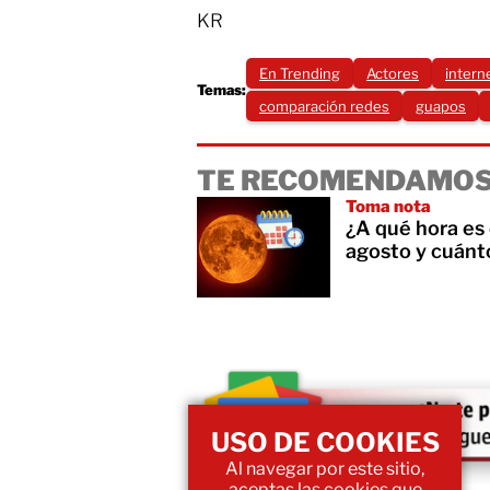
KR
En Trending
Actores
intern
Temas:
comparación redes
guapos
TE RECOMENDAMOS
Toma nota
¿A qué hora es 
agosto y cuánto
USO DE COOKIES
Al navegar por este sitio,
aceptas las cookies que