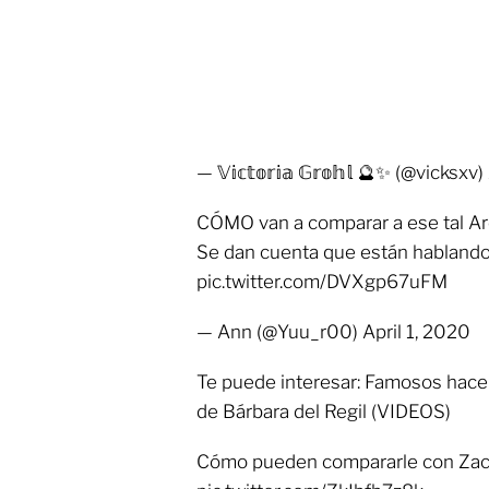
— 𝕍𝕚𝕔𝕥𝕠𝕣𝕚𝕒 𝔾𝕣𝕠𝕙𝕝 🔮✨ (@vicksx
CÓMO van a comparar a ese tal A
Se dan cuenta que están habland
pic.twitter.com/DVXgp67uFM
— Ann (@Yuu_r00) April 1, 2020
Te puede interesar: Famosos hacen
de Bárbara del Regil (VIDEOS)
Cómo pueden compararle con Zac 