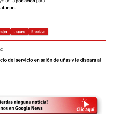
oyo de la
población
para
l
ataque.
mujer
disparo
Brooklyn
:
cio del servicio en salón de uñas y le dispara al