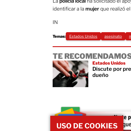
La
policía local
ha solicitado el ap
identificar a la
mujer
que realizó e
IN
Temas:
Estados Unidos
asesinato
TE RECOMENDAMOS
Estados Unidos
Discute por pre
dueño
USO DE COOKIES