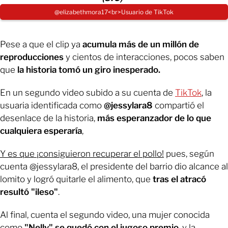
@elizabethmora17<br>​Usuario de TikTok
Pese a que el clip ya
acumula más de un millón de
reproducciones
y cientos de interacciones, pocos saben
que
la historia tomó un giro inesperado.
En un segundo video subido a su cuenta de
TikTok
, la
usuaria identificada como
@jessylara8
compartió el
desenlace de la historia,
más esperanzador de lo que
cualquiera esperaría
,
Y es que ¡consiguieron recuperar el pollo!
pues, según
cuenta @jessylara8, el presidente del barrio dio alcance al
lomito y logró quitarle el alimento, que
tras el atracó
resultó "ileso"
.
Al final, cuenta el segundo video, una mujer conocida
como
"Nelly" se quedó con el jugoso premio
, y la