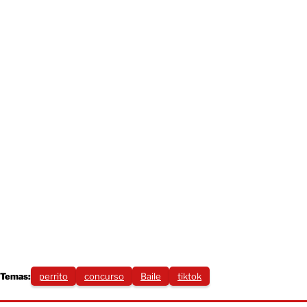
Temas:
perrito
concurso
Baile
tiktok