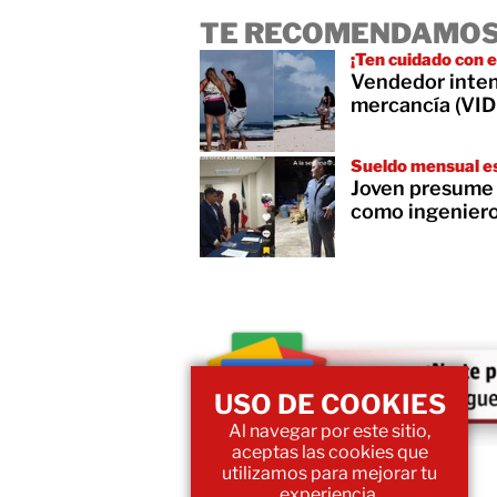
TE RECOMENDAMOS
¡Ten cuidado con 
Vendedor intenta
mercancía (VI
Sueldo mensual es
Joven presume
como ingenier
USO DE COOKIES
Al navegar por este sitio,
aceptas las cookies que
utilizamos para mejorar tu
experiencia.