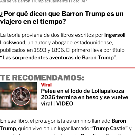
Así se ve Barron Trump actualmente
ı
Foto: AP
¿Por qué dicen que Barron Trump es un
viajero en el tiempo?
La teoría proviene de dos libros escritos por
Ingersoll
Lockwood
, un autor y abogado estadounidense,
publicados en 1893 y 1896. El primero lleva por título:
“Las sorprendentes aventuras de Baron Trump”
.
TE RECOMENDAMOS:
Viral
Pelea en el lodo de Lollapalooza
2026 termina en beso y se vuelve
viral | VIDEO
En ese libro, el protagonista es un niño llamado
Baron
Trump
, quien vive en un lugar llamado
“Trump Castle”
y