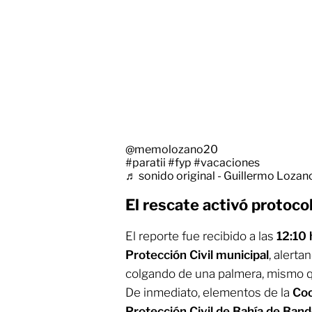
@memolozano20
#paratii
#fyp
#vacaciones
♬ sonido original - Guillermo Lozan
El rescate activó protoc
El reporte fue recibido a las
12:10 
Protección Civil municipal
, alert
colgando de una palmera, mismo q
De inmediato, elementos de la
Coo
Protección Civil de Bahía de Ban