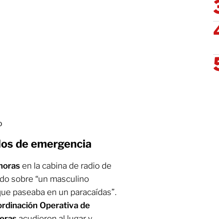
o
olos de emergencia
horas
en la cabina de radio de
ando sobre “un masculino
ue paseaba en un paracaídas”.
rdinación Operativa de
deras
acudieron al lugar y