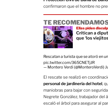
confirmaron que el hombre no pre
TE RECOMENDAMOS
Ellas piden discul
Critican a dipu
que ‘los viejito
Rescatan a turista que se atoró en u
pic.twitter.com/365CNETjJR
— Montero Verdi (@MonteroVerdi)
J
El rescate se realizó en coordinac
personal de jardinería del hotel
, q
maniobras para bajar con seguridad
Negrete González, trabajador del 
escaló el árbol para asegurar al pa