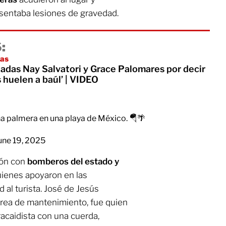
sentaba lesiones de gravedad.
:
pas
tadas Nay Salvatori y Grace Palomares por decir
s huelen a baúl’ | VIDEO
na palmera en una playa de México. 🪂🌴
une 19, 2025
ión con
bomberos del estado y
uienes apoyaron en las
 al turista. José de Jesús
área de mantenimiento, fue quien
racaidista con una cuerda,