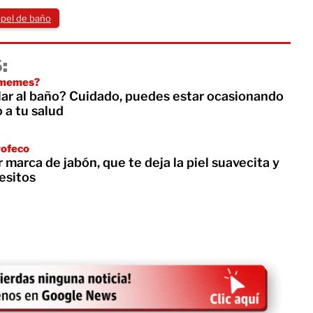
pel de baño
:
 memes?
ular al baño? Cuidado, puedes estar ocasionando
a tu salud
rofeco
r marca de jabón, que te deja la piel suavecita y
esitos