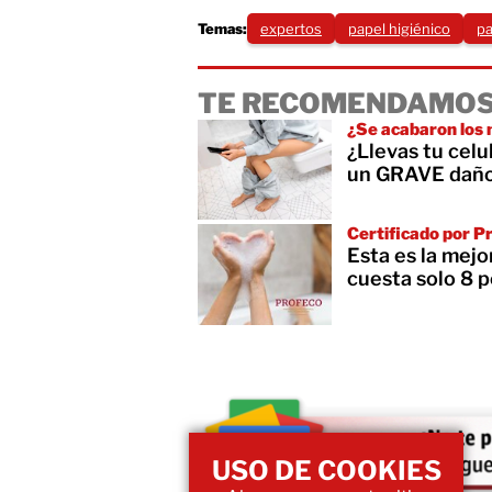
Temas:
expertos
papel higiénico
pa
TE RECOMENDAMOS
¿Se acabaron los
¿Llevas tu cel
un GRAVE daño 
Certificado por P
Esta es la mejo
cuesta solo 8 p
USO DE COOKIES