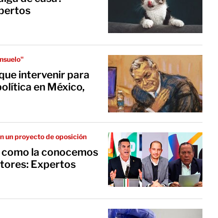
xpertos
onsuelo"
que intervenir para
política en México,
n un proyecto de oposición
a como la conocemos
utores: Expertos