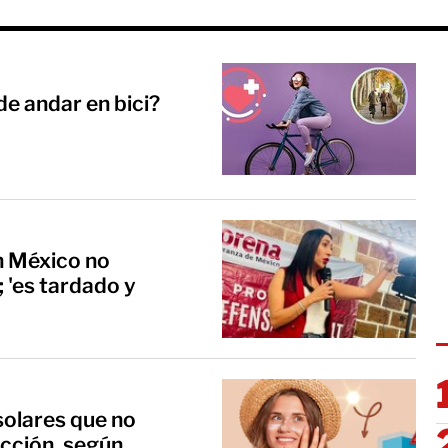
de andar en bici?
n México no
 'es tardado y
solares que no
cción, según