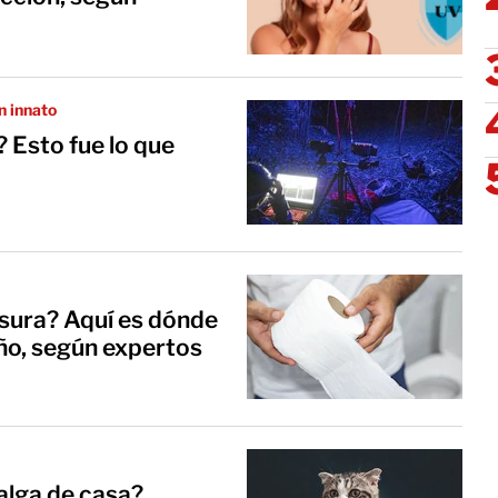
n innato
? Esto fue lo que
asura? Aquí es dónde
año, según expertos
alga de casa?