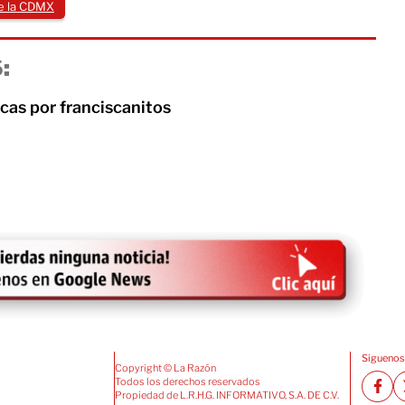
de la CDMX
:
icas por franciscanitos
Siguenos
Copyright © La Razón
Todos los derechos reservados
Propiedad de L.R.H.G. INFORMATIVO, S.A. DE C.V.