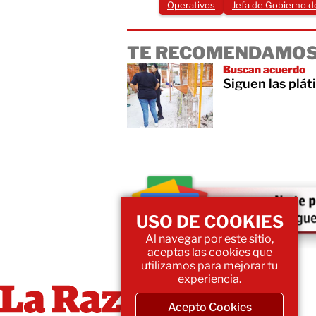
Operativos
Jefa de Gobierno 
TE RECOMENDAMOS
Buscan acuerdo
Siguen las plát
USO DE COOKIES
Al navegar por este sitio,
aceptas las cookies que
utilizamos para mejorar tu
experiencia.
Acepto Cookies