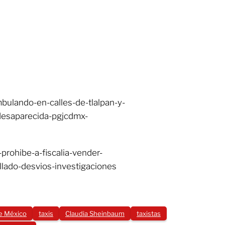
bulando-en-calles-de-tlalpan-y-
-desaparecida-pgjcdmx-
prohibe-a-fiscalia-vender-
ollado-desvios-investigaciones
e México
taxis
Claudia Sheinbaum
taxistas