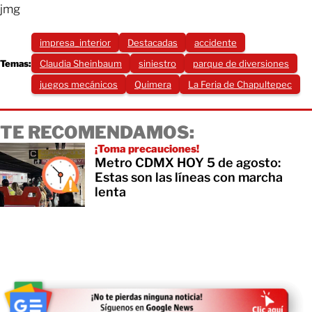
jmg
impresa_interior
Destacadas
accidente
Temas:
Claudia Sheinbaum
siniestro
parque de diversiones
juegos mecánicos
Quimera
La Feria de Chapultepec
TE RECOMENDAMOS:
¡Toma precauciones!
Metro CDMX HOY 5 de agosto:
Estas son las líneas con marcha
lenta