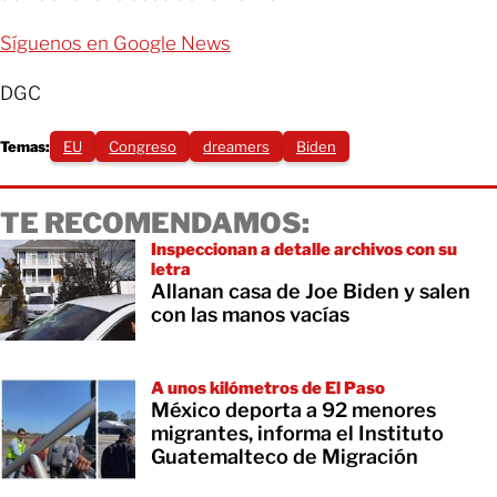
Síguenos en Google News
DGC
Temas:
EU
Congreso
dreamers
Biden
TE RECOMENDAMOS:
Inspeccionan a detalle archivos con su
letra
Allanan casa de Joe Biden y salen
con las manos vacías
A unos kilómetros de El Paso
México deporta a 92 menores
migrantes, informa el Instituto
Guatemalteco de Migración