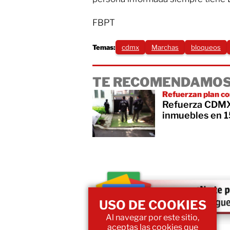
FBPT
Temas:
cdmx
Marchas
bloqueos
TE RECOMENDAMOS
Refuerzan plan co
Refuerza CDMX 
inmuebles en 1
USO DE COOKIES
Al navegar por este sitio,
aceptas las cookies que