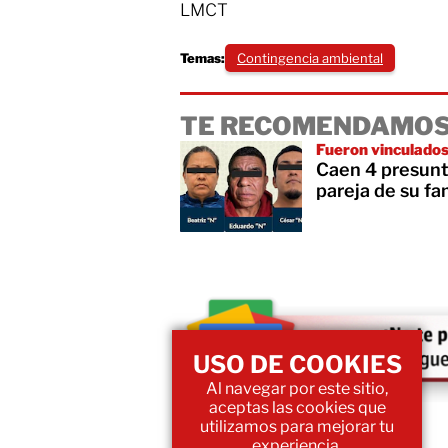
LMCT
Temas:
Contingencia ambiental
TE RECOMENDAMOS
Fueron vinculados
Caen 4 presunt
pareja de su fam
USO DE COOKIES
Al navegar por este sitio,
aceptas las cookies que
utilizamos para mejorar tu
experiencia.