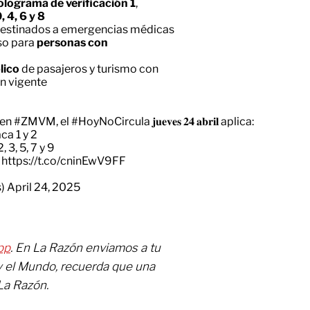
olograma de verificación 1
,
, 4, 6 y 8
 destinados a emergencias médicas
so para
personas con
lico
de pasajeros y turismo con
ón vigente
en
#ZMVM
, el
#HoyNoCircula
𝐣𝐮𝐞𝐯𝐞𝐬 𝟐𝟒 𝐚𝐛𝐫𝐢𝐥 aplica:
ca 1 y 2
 3, 5, 7 y 9
n
https://t.co/cninEwV9FF
s)
April 24, 2025
pp
. En La Razón enviamos a tu
y el Mundo, recuerda que una
La Razón.