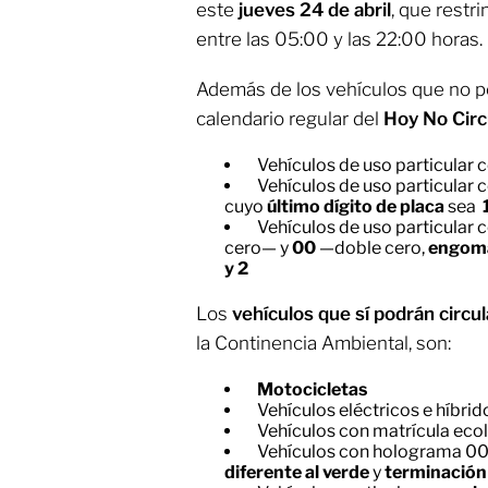
este
jueves 24 de abril
, que restri
entre las 05:00 y las 22:00 horas.
Además de los vehículos que no po
calendario regular del
Hoy No Circ
Vehículos de uso particular 
Vehículos de uso particular 
cuyo
último dígito de placa
sea
Vehículos de uso particular 
cero—
y
00
—doble cero,
engom
y 2
Los
vehículos que sí podrán circu
la Continencia Ambiental, son:
Motocicletas
Vehículos eléctricos e híbrid
Vehículos con matrícula eco
Vehículos con holograma 00
diferente al verde
y
terminación d