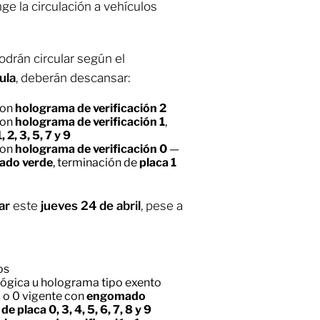
nge la circulación a vehículos
drán circular según el
ula
, deberán descansar:
con
holograma de verificación 2
con
holograma de verificación 1
,
1, 2, 3, 5, 7 y 9
con
holograma de verificación 0
—
ado verde
, terminación de
placa 1
lar
este
jueves 24 de abril
, pese a
os
lógica u holograma tipo exento
 o 0 vigente con
engomado
e placa 0, 3, 4, 5, 6, 7, 8 y 9