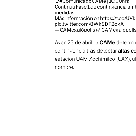
📑
#ComunicadoCAMe
| 10:00hrs
Continúa Fase 1 de contingencia amb
medidas.
Más información en
https://t.co/
pic.twitter.com/8Wk8DF2okA
— CAMegalópolis (@CAMegalopoli
Ayer, 23 de abril, la
CAMe
determin
contingencia tras detectar
altas 
estación UAM Xochimilco (UAX), ub
nombre.