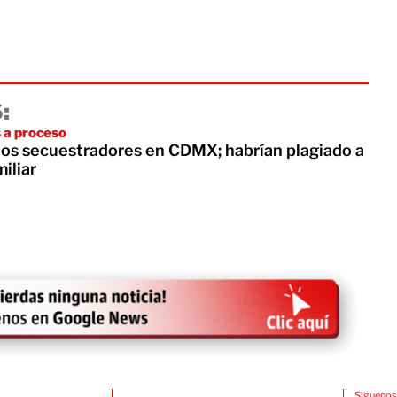
:
 a proceso
os secuestradores en CDMX; habrían plagiado a
iliar
Siguenos