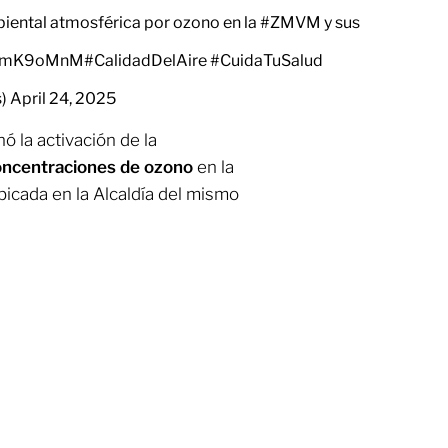
iental atmosférica por ozono en la
#ZMVM
y sus
UVkmK9oMnM
#CalidadDelAire
#CuidaTuSalud
s)
April 24, 2025
ó la activación de la
concentraciones de ozono
en la
icada en la Alcaldía del mismo