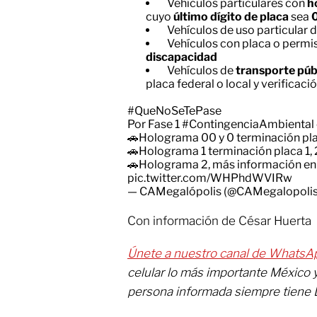
Vehículos particulares con
h
cuyo
último dígito de placa
sea
0
Vehículos de uso particular
Vehículos con placa o permi
discapacidad
Vehículos de
transporte púb
placa federal o local y verificaci
#QueNoSeTePase
Por Fase 1
#ContingenciaAmbiental
🚗Holograma 00 y 0 terminación pla
🚗Holograma 1 terminación placa 1, 2,
🚗Holograma 2, más información e
pic.twitter.com/WHPhdWVIRw
— CAMegalópolis (@CAMegalopoli
Con información de César Huerta
Únete a nuestro canal de WhatsA
celular lo más importante México 
persona informada siempre tiene 