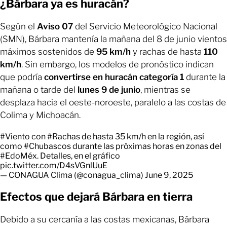
¿Bárbara ya es huracán?
Según el
Aviso 07
del Servicio Meteorológico Nacional
(SMN), Bárbara mantenía la mañana del 8 de junio vientos
máximos sostenidos de
95 km/h
y rachas de hasta
110
km/h
. Sin embargo, los modelos de pronóstico indican
que podría
convertirse en huracán categoría 1
durante la
mañana o tarde del
lunes 9 de junio
, mientras se
desplaza hacia el oeste-noroeste, paralelo a las costas de
Colima y Michoacán.
#Viento
con
#Rachas
de hasta 35 km/h en la región, así
como
#Chubascos
durante las próximas horas en zonas del
#EdoMéx
. Detalles, en el gráfico
pic.twitter.com/D4sVGnlUuE
— CONAGUA Clima (@conagua_clima)
June 9, 2025
Efectos que dejará Bárbara en tierra
Debido a su cercanía a las costas mexicanas, Bárbara