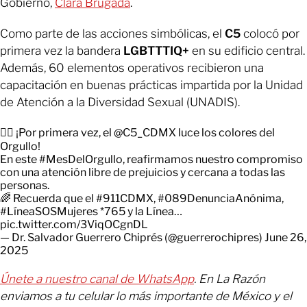
Gobierno,
Clara Brugada
.
Como parte de las acciones simbólicas, el
C5
colocó por
primera vez la bandera
LGBTTTIQ+
en su edificio central.
Además, 60 elementos operativos recibieron una
capacitación en buenas prácticas impartida por la Unidad
de Atención a la Diversidad Sexual (UNADIS).
🏳️‍🌈 ¡Por primera vez, el
@C5_CDMX
luce los colores del
Orgullo!
En este
#MesDelOrgullo
, reafirmamos nuestro compromiso
con una atención libre de prejuicios y cercana a todas las
personas.
🌈 Recuerda que el
#911CDMX
,
#089DenunciaAnónima
,
#LíneaSOSMujeres
*765 y la Línea…
pic.twitter.com/3ViqOCgnDL
— Dr. Salvador Guerrero Chiprés (@guerrerochipres)
June 26,
2025
Únete a nuestro canal de WhatsApp
. En La Razón
enviamos a tu celular lo más importante de México y el