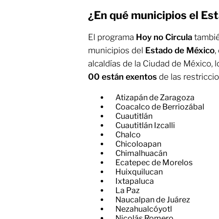
¿En qué municipios el Est
El programa
Hoy no Circula
tambié
municipios del
Estado de México
,
alcaldías de la Ciudad de México, 
00 están exentos
de las restricci
Atizapán de Zaragoza
Coacalco de Berriozábal
Cuautitlán
Cuautitlán Izcalli
Chalco
Chicoloapan
Chimalhuacán
Ecatepec de Morelos
Huixquilucan
Ixtapaluca
La Paz
Naucalpan de Juárez
Nezahualcóyotl
Nicolás Romero