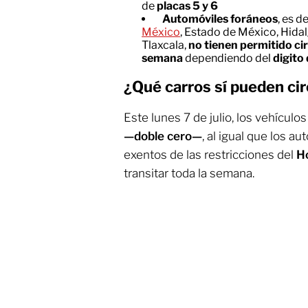
de
placas 5 y 6
Automóviles foráneos
, es d
México
, Estado de México, Hidal
Tlaxcala,
no tienen permitido circ
semana
dependiendo del
digito
¿Qué carros sí pueden circ
Este lunes 7 de julio, los vehículo
—doble cero—
, al igual que los au
exentos de las restricciones del
Ho
transitar toda la semana.