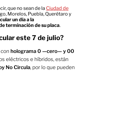
ecir, que no sean de la
Ciudad de
go, Morelos, Puebla, Querétaro y
ular un día a la
 de terminación de su placa
.
ular este 7 de julio?
s con
holograma 0 —cero— y 00
tos eléctricos e híbridos, están
y No Circula
,
por lo que pueden