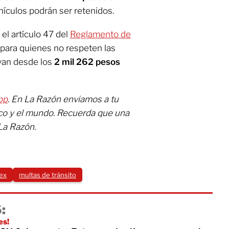
hículos podrán ser retenidos.
el artículo 47 del
Reglamento de
para quienes no respeten las
an desde los
2 mil 262
pesos
pp
. En La Razón enviamos a tu
ico y el mundo. Recuerda que una
La Razón.
ex
multas de tránsito
:
es!