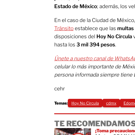
Estado de México
; además, los ve
En el caso de la Ciudad de México, 
Tránsito
establece que las
multas
disposiciones del
Hoy No Circula
v
hasta los
3 mil 394 pesos
.
Únete a nuestro canal de WhatsA
celular lo más importante de Méx
persona informada siempre tiene 
cehr
Temas:
Hoy No Circula
cdmx
Edom
TE RECOMENDAMOS
¡Toma precaucion