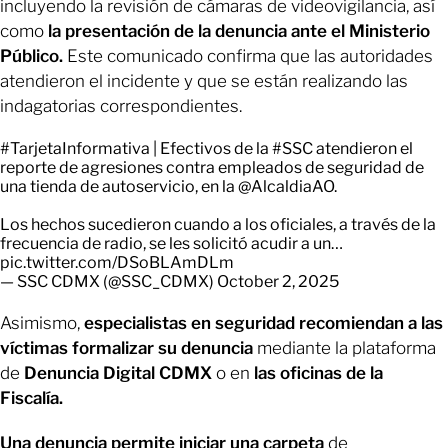
incluyendo la revisión de cámaras de videovigilancia, así
como
la presentación de la denuncia ante el Ministerio
Público.
Este comunicado confirma que las autoridades
atendieron el incidente y que se están realizando las
indagatorias correspondientes.
#TarjetaInformativa
| Efectivos de la
#SSC
atendieron el
reporte de agresiones contra empleados de seguridad de
una tienda de autoservicio, en la
@AlcaldiaAO
.
Los hechos sucedieron cuando a los oficiales, a través de la
frecuencia de radio, se les solicitó acudir a un…
pic.twitter.com/DSoBLAmDLm
— SSC CDMX (@SSC_CDMX)
October 2, 2025
Asimismo,
especialistas en seguridad recomiendan a las
víctimas formalizar su denuncia
mediante la plataforma
de
Denuncia Digital CDMX
o en
las oficinas de la
Fiscalía.
Una denuncia permite iniciar una carpeta
de