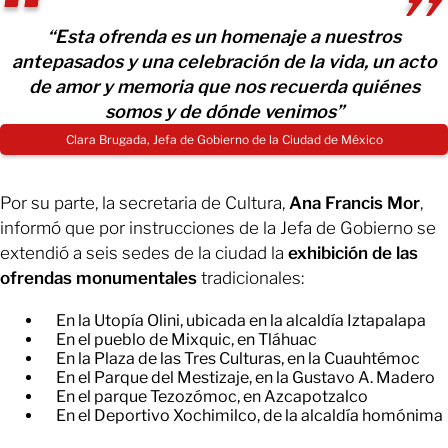
“Esta ofrenda es un homenaje a nuestros
antepasados y una celebración de la vida, un acto
de amor y memoria que nos recuerda quiénes
somos y de dónde venimos”
Clara Brugada, Jefa de Gobierno de la Ciudad de México
Por su parte, la secretaria de Cultura,
Ana Francis Mor
,
informó que por instrucciones de la Jefa de Gobierno se
extendió a seis sedes de la ciudad la
exhibición de las
ofrendas monumentales
tradicionales:
En la Utopía Olini, ubicada en la alcaldía Iztapalapa
En el pueblo de Mixquic, en Tláhuac
En la Plaza de las Tres Culturas, en la Cuauhtémoc
En el Parque del Mestizaje, en la Gustavo A. Madero
En el parque Tezozómoc, en Azcapotzalco
En el Deportivo Xochimilco, de la alcaldía homónima