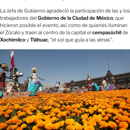
La Jefa de Gobierno agradeció la participación de las y los
trabajadores del
Gobierno de la Ciudad de México
, que
hicieron posible el evento, así como de quienes iluminan
el Zócalo y traen al centro de la capital el
cempasúchil
de
Xochimilco
y
Tláhuac
, “el sol que guía a las almas”.