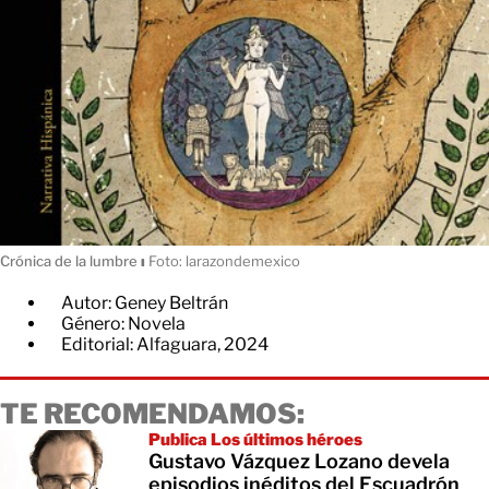
Crónica de la lumbre
ı
Foto: larazondemexico
Autor: Geney Beltrán
Género: Novela
Editorial: Alfaguara, 2024
TE RECOMENDAMOS:
Publica Los últimos héroes
Gustavo Vázquez Lozano devela
episodios inéditos del Escuadrón