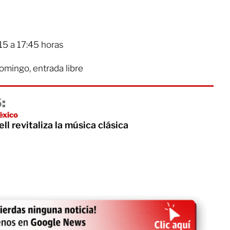
15 a 17:45 horas
omingo, entrada libre
:
éxico
ll revitaliza la música clásica