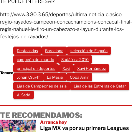
TE PUEDE INTERESAR
http://www.3.80.3.65/deportes/ultima-noticia-clasico-
regio-rayados-campeon-concachampions-concacaf-final-
regia-nahuel-le-tiro-un-cabezazo-a-layun-durante-los-
festejos-de-rayados/
Destacadas
Barcelona
selección de España
campeón del mundo
Sudáfrica 2010
principal en deportes
Xavi
Xavi Hernández
Temas:
Johan Cruyff
La Masia
Copa Amir
Liga de Campeones de asia
Liga de las Estrellas de Qatar
Al Sadd
TE RECOMENDAMOS:
Arranca hoy
Liga MX va por su primera Leagues