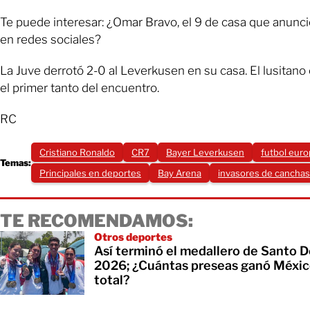
Te puede interesar: ¿Omar Bravo, el 9 de casa que anunc
en redes sociales?
La Juve derrotó 2-0 al Leverkusen en su casa. El lusitano 
el primer tanto del encuentro.
RC
Cristiano Ronaldo
CR7
Bayer Leverkusen
futbol eur
Temas:
Principales en deportes
Bay Arena
invasores de canchas
TE RECOMENDAMOS:
Otros deportes
Así terminó el medallero de Santo 
2026; ¿Cuántas preseas ganó Méxic
total?