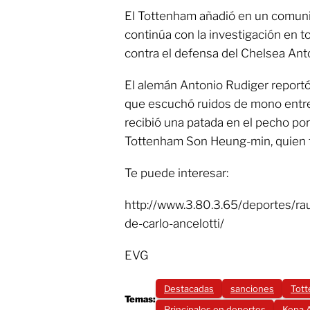
El Tottenham añadió en un comun
continúa con la investigación en t
contra el defensa del Chelsea Ant
El alemán Antonio Rudiger reportó 
que escuchó ruidos de mono entre
recibió una patada en el pecho por
Tottenham Son Heung-min, quien 
Te puede interesar:
http://www.3.80.3.65/deportes/rau
de-carlo-ancelotti/
EVG
Destacadas
sanciones
Tot
Temas:
Principales en deportes
Kepa A