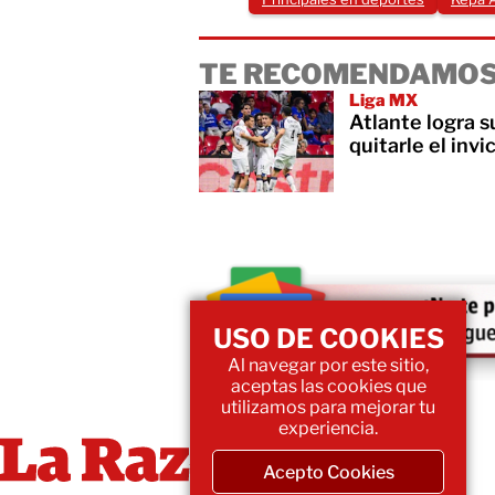
TE RECOMENDAMOS
Liga MX
Atlante logra s
quitarle el invi
USO DE COOKIES
Al navegar por este sitio,
aceptas las cookies que
utilizamos para mejorar tu
experiencia.
Acepto Cookies