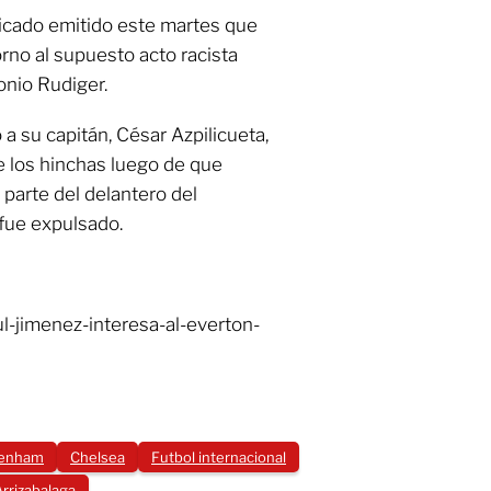
icado emitido este martes que
orno al supuesto acto racista
onio Rudiger.
a su capitán, César Azpilicueta,
 los hinchas luego de que
 parte del delantero del
fue expulsado.
l-jimenez-interesa-al-everton-
tenham
Chelsea
Futbol internacional
rrizabalaga