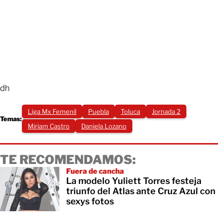
dh
Liga Mx Femenil
Puebla
Toluca
Jornada 2
Temas:
Miriam Castro
Daniela Lozano
TE RECOMENDAMOS:
Fuera de cancha
La modelo Yuliett Torres festeja
triunfo del Atlas ante Cruz Azul con
sexys fotos