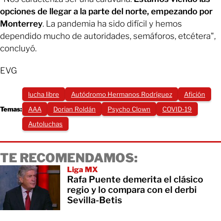
opciones de llegar a la parte del norte, empezando por
Monterrey
. La pandemia ha sido difícil y hemos
dependido mucho de autoridades, semáforos, etcétera",
concluyó.
EVG
lucha libre
Autódromo Hermanos Rodríguez
Afición
Temas:
AAA
Dorian Roldán
Psycho Clown
COVID-19
Autoluchas
TE RECOMENDAMOS:
Liga MX
Rafa Puente demerita el clásico
regio y lo compara con el derbi
Sevilla-Betis