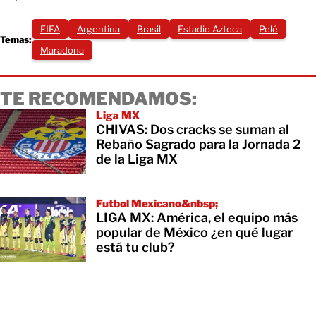
FIFA
Argentina
Brasil
Estadio Azteca
Pelé
Temas:
Maradona
TE RECOMENDAMOS:
Liga MX
CHIVAS: Dos cracks se suman al
Rebaño Sagrado para la Jornada 2
de la Liga MX
Futbol Mexicano&nbsp;
LIGA MX: América, el equipo más
popular de México ¿en qué lugar
está tu club?