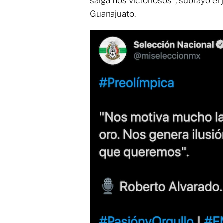
salgamos victoriosos", subrayó el 
Guanajuato.