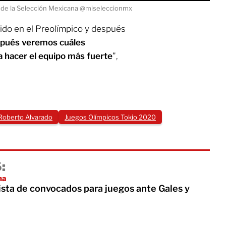
r de la Selección Mexicana @miseleccionmx
rtido en el Preolímpico y después
spués veremos cuáles
 hacer el equipo más fuerte
",
Roberto Alvarado
Juegos Olímpicos Tokio 2020
:
na
ista de convocados para juegos ante Gales y