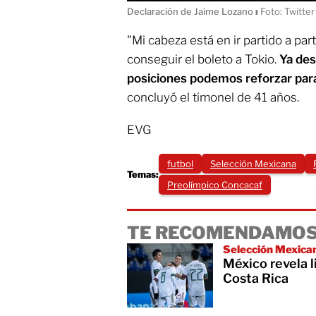
Declaración de Jaime Lozano
ı
Foto: Twitte
"Mi cabeza está en ir partido a pa
conseguir el boleto a Tokio.
Ya de
posiciones podemos reforzar para
concluyó el timonel de 41 años.
EVG
futbol
Selección Mexicana
Temas:
Preolímpico Concacaf
TE RECOMENDAMOS
Selección Mexica
México revela l
Costa Rica