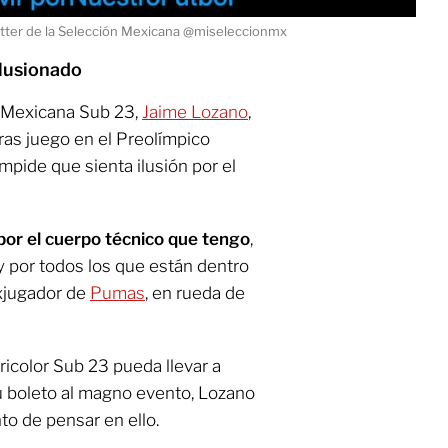
itter de la Selección Mexicana @miseleccionmx
ilusionado
ón Mexicana Sub 23,
Jaime Lozano
,
tras juego en el Preolímpico
pide que sienta ilusión por el
por el cuerpo técnico que tengo
,
y por todos los que están dentro
exjugador de
Pumas
, en rueda de
ricolor Sub 23 pueda llevar a
u boleto al magno evento, Lozano
o de pensar en ello.