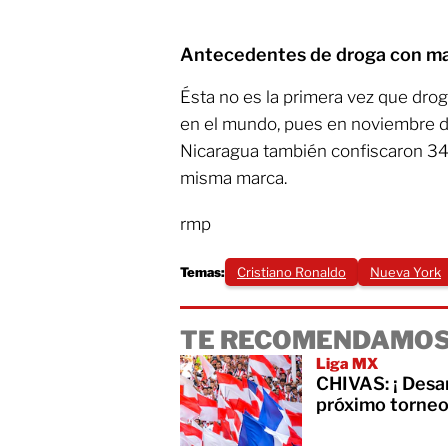
Antecedentes de droga con m
Ésta no es la primera vez que drog
en el mundo, pues en noviembre d
Nicaragua también confiscaron 34
misma marca.
rmp
Temas:
Cristiano Ronaldo
Nueva York
TE RECOMENDAMOS
Liga MX
CHIVAS: ¡ Desar
próximo torne