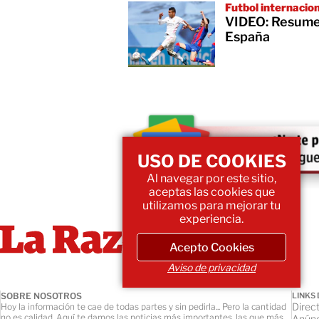
Futbol internacio
VIDEO: Resumen
España
USO DE COOKIES
Al navegar por este sitio,
aceptas las cookies que
utilizamos para mejorar tu
experiencia.
Acepto Cookies
Aviso de privacidad
SOBRE NOSOTROS
LINKS 
Direct
Hoy la información te cae de todas partes y sin pedirla... Pero la cantidad
no es calidad. Aquí te damos las noticias más importantes, las que más
Anúnc