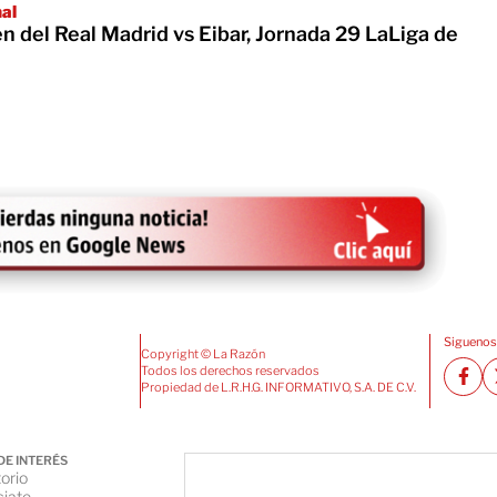
nal
 del Real Madrid vs Eibar, Jornada 29 LaLiga de
Siguenos
Copyright © La Razón
Todos los derechos reservados
Propiedad de L.R.H.G. INFORMATIVO, S.A. DE C.V.
DE INTERÉS
orio
iate