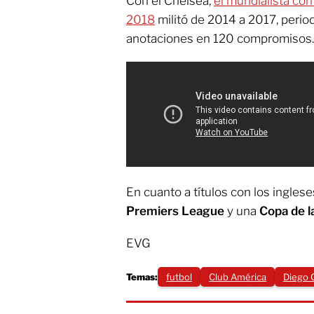
Con el Chelsea,
el mundialista con
2018
militó de 2014 a 2017, peri
anotaciones en 120 compromisos.
En cuanto a títulos con los ingles
Premiers League
y una
Copa de l
EVG
Temas:
futbol
Club América
Diego 