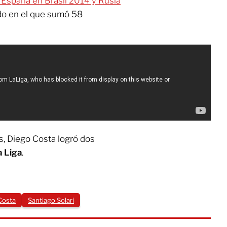
 España en Brasil 2014 y Rusia
odo en el que sumó 58
es, Diego Costa logró dos
a Liga
.
Costa
Santiago Solari