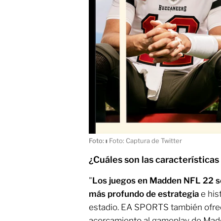
Foto:
ı
Foto: Captura de Twitter
¿Cuáles son las característica
"
Los juegos en Madden NFL 22 se 
más profundo de estrategia
e his
estadio. EA SPORTS también ofrece
acercamiento al gameplay de Madd