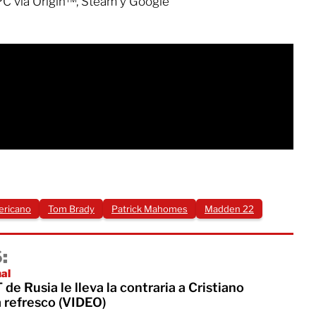
PC via Origin™, Steam y Google
ericano
Tom Brady
Patrick Mahomes
Madden 22
:
nal
 Rusia le lleva la contraria a Cristiano
 refresco (VIDEO)