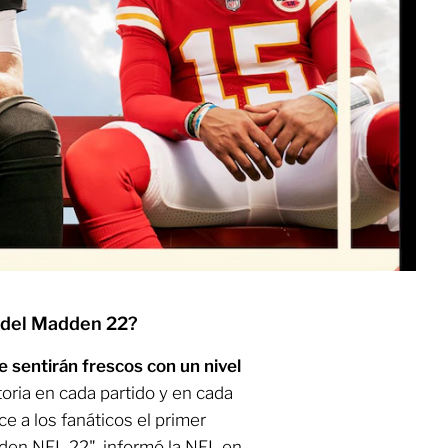
s del Madden 22?
sentirán frescos con un nivel
toria en cada partido y en cada
 a los fanáticos el primer
en NFL 22", informó la NFL en