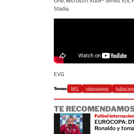
One, Microsoft Xbox® Series X|S, 
Stadia.
EVG
Temas:
NFL
videojuegos
futbol am
TE RECOMENDAMOS
Futbol internacio
EUROCOPA: DT de
Ronaldo y toma