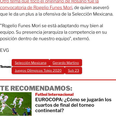
Otro tema que tocó el originario de Rosario fue la
convocatoria de Rogelio Funes Mori
, de quien aseveró
que le da un plus a la ofensiva de la Selección Mexicana.
"Rogelio Funes Mori se está adaptando muy bien al
equipo. Su presencia jerarquiza la competencia en su
posición dentro de nuestro equipo", externó.
EVG
Selección Mexicana
Gerardo Martino
Temas:
Juegos Olímpicos Tokio 2020
Sub 23
TE RECOMENDAMOS:
Futbol Internacional
EUROCOPA: ¿Cómo se jugarán los
cuartos de final del torneo
continental?