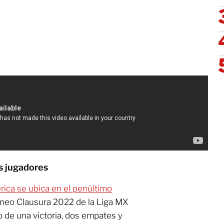
os jugadores
rica se ubica en el penúltimo
orneo Clausura 2022 de la Liga MX
 de una victoria, dos empates y