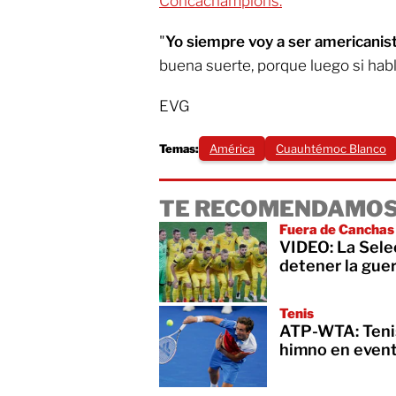
Concachampions.
"
Yo siempre voy a ser americanis
buena suerte, porque luego si habl
EVG
Temas:
América
Cuauhtémoc Blanco
TE RECOMENDAMOS
Fuera de Canchas
VIDEO: La Selec
detener la guer
Tenis
ATP-WTA: Tenis
himno en event