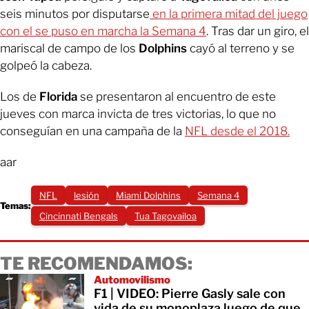
seis minutos por disputarse
en la primera mitad del juego
con el se puso en marcha la Semana 4
. Tras dar un giro, el
mariscal de campo de los
Dolphins
cayó al terreno y se
golpeó la cabeza.
Los de
Florida
se presentaron al encuentro de este
jueves con marca invicta de tres victorias, lo que no
conseguían en una campaña de la
NFL desde el 2018.
aar
NFL
lesión
Miami Dolphins
Semana 4
Temas:
Cincinnati Bengals
Tua Tagovailoa
TE RECOMENDAMOS:
Automovilismo
F1 | VIDEO: Pierre Gasly sale con
vida de su monoplaza luego de que