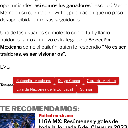
oportunidades,
así somos los ganadores
", escribió Medio
Metro en su cuenta de Twitter, publicación que no pasó
desapercibida entre sus seguidores.
Uno de los usuarios se molestó con el tuit y llamó
traidores tanto al nuevo estratega de la
Selección
Mexicana
como al bailarín, quien le respondió
"No es ser
traidores, es ser visionarios"
.
EVG
Selección Mexicana
Diego Cocca
Gerardo Martino
Temas:
Liga de Naciones de la Concacaf
Surinam
TE RECOMENDAMOS:
Futbol mexicano
LIGA MX: Resúmenes y goles de
toda la Jornada 6 del Clausura 2023