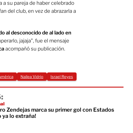
a a su pareja de haber celebrado
an del club, en vez de abrazarla a
do al desconocido de al lado en
uperarlo, jajaja", fue el mensaje
ca
acompañó su publicación.
América
Nailea Vidrio
Israel Reyes
:
nal
ro Zendejas marca su primer gol con Estados
 ya lo extraña!