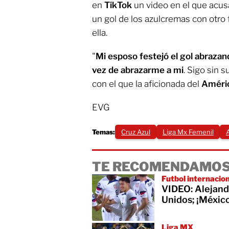
en
TikTok
un video en el que acus
un gol de los azulcremas con otro f
ella.
"
Mi esposo festejó el gol abrazan
vez de abrazarme a mi
. Sigo sin s
con el que la aficionada del
Améri
EVG
Temas:
Cruz Azul
Liga Mx Femenil
TE RECOMENDAMOS
Futbol internacio
VIDEO: Alejand
Unidos; ¡México
Liga MX