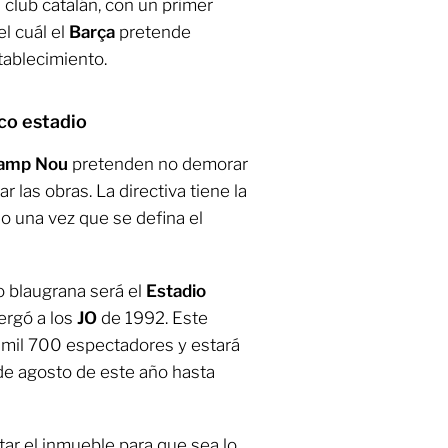
 club catalán, con un primer
l cuál el
Barça
pretende
ablecimiento.
co estadio
amp Nou
pretenden no demorar
ar las obras. La directiva tiene la
o una vez que se defina el
po blaugrana será el
Estadio
bergó a los
JO
de 1992. Este
 mil 700 espectadores y estará
r de agosto de este año hasta
ar el inmueble para que sea lo