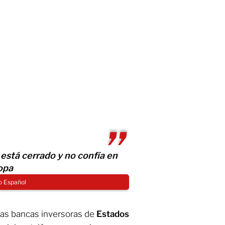
stá cerrado y no confía en
opa
o Español
las bancas inversoras de
Estados