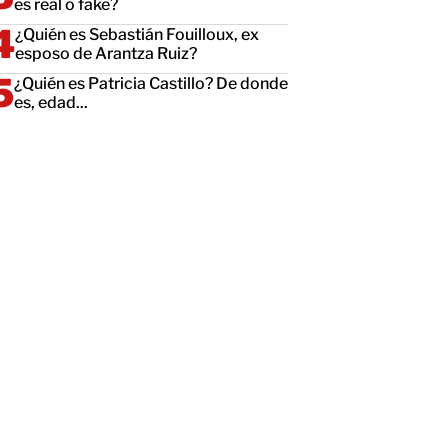
es real o fake?
¿Quién es Sebastián Fouilloux, ex
esposo de Arantza Ruiz?
¿Quién es Patricia Castillo? De donde
es, edad...