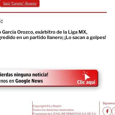
Saúl "Canelo" Álvarez
:
García Orozco, exárbitro de la Liga MX,
redido en un partido llanero; ¡Lo sacan a golpes!
Siguenos
Copyright © La Razón
Todos los derechos reservados
Propiedad de L.R.H.G. INFORMATIVO, S.A. DE C.V.