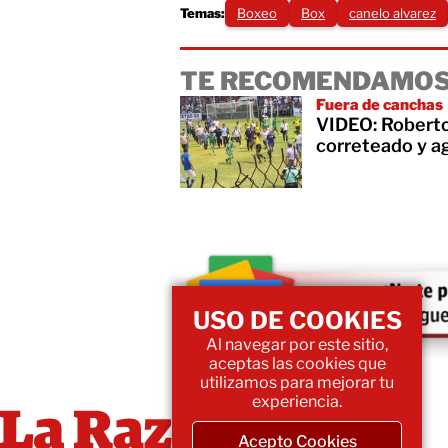
Temas:
Boxeo
Box
canelo alvarez
TE RECOMENDAMOS
Fuera de canchas
VIDEO: Roberto 
correteado y ag
USO DE COOKIES
Al navegar por este sitio,
aceptas las cookies que
utilizamos para mejorar tu
experiencia.
Acepto Cookies