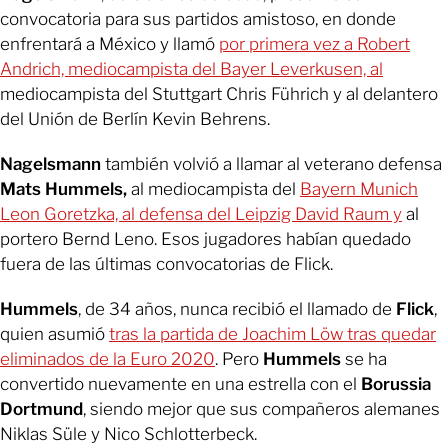
convocatoria para sus partidos amistoso, en donde
enfrentará a México y llamó
por primera vez a Robert
Andrich, mediocampista del Bayer Leverkusen, al
mediocampista del Stuttgart Chris Führich y al delantero
del Unión de Berlín Kevin Behrens.
Nagelsmann
también volvió a llamar al veterano defensa
Mats Hummels,
al mediocampista del
Bayern Munich
Leon Goretzka, al defensa del Leipzig David Raum y
al
portero Bernd Leno. Esos jugadores habían quedado
fuera de las últimas convocatorias de Flick.
Hummels
, de 34 años, nunca recibió el llamado de
Flick
,
quien asumió
tras la partida de Joachim Löw tras quedar
eliminados de la Euro 2020
. Pero
Hummels
se ha
convertido nuevamente en una estrella con el
Borussia
Dortmund
, siendo mejor que sus compañeros alemanes
Niklas Süle y Nico Schlotterbeck.