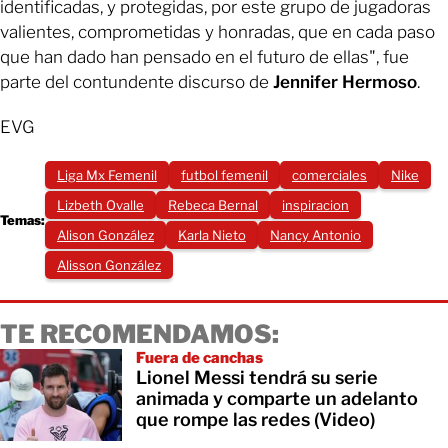
identificadas, y protegidas, por este grupo de jugadoras
valientes, comprometidas y honradas, que en cada paso
que han dado han pensado en el futuro de ellas", fue
parte del contundente discurso de
Jennifer Hermoso
.
EVG
Liga Mx Femenil
futbol femenil
comerciales
Nike
Lizbeth Ovalle
Rebeca Bernal
inspiracion
Temas:
Alison González
Karla Nieto
Nancy Antonio
Alisson González
TE RECOMENDAMOS:
Fuera de canchas
Lionel Messi tendrá su serie
animada y comparte un adelanto
que rompe las redes (Video)